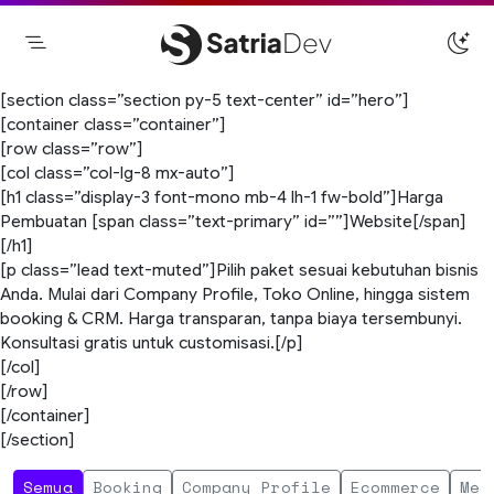
Skip
to
content
Satriadev
Jasa Pembuatan Website Freelance
[section class=”section py-5 text-center” id=”hero”]
Surabaya
[container class=”container”]
[row class=”row”]
[col class=”col-lg-8 mx-auto”]
[h1 class=”display-3 font-mono mb-4 lh-1 fw-bold”]Harga
Pembuatan [span class=”text-primary” id=””]Website[/span]
[/h1]
[p class=”lead text-muted”]Pilih paket sesuai kebutuhan bisnis
Anda. Mulai dari Company Profile, Toko Online, hingga sistem
booking & CRM. Harga transparan, tanpa biaya tersembunyi.
Konsultasi gratis untuk customisasi.[/p]
[/col]
[/row]
[/container]
[/section]
Semua
Booking
Company Profile
Ecommerce
Med