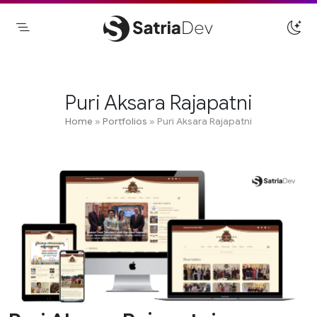
Skip
to
content
Satriadev
Jasa Pembuatan Website Freelance
Surabaya
Puri Aksara Rajapatni
Home
»
Portfolios
»
Puri Aksara Rajapatni