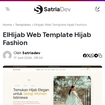
Skip
to
content
Satriadev
Jasa Pembuatan Website Freelance
Surabaya
Home
»
Templates
»
ElHijab Web Template Hijab Fashion
ElHijab Web Template Hijab
Fashion
Oleh
Satriadev
17 Juni 2026 , 08:24