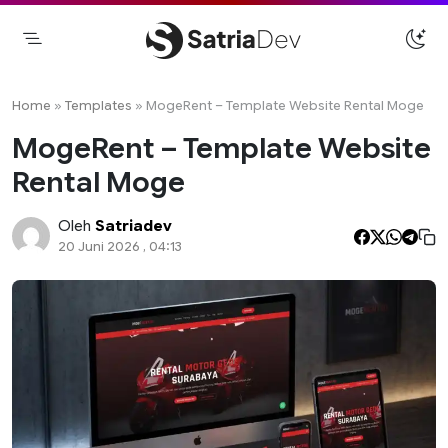
Skip
to
content
Satriadev
Jasa Pembuatan Website Freelance
Surabaya
Home
»
Templates
»
MogeRent – Template Website Rental Moge
MogeRent – Template Website
Rental Moge
Oleh
Satriadev
20 Juni 2026 , 04:13