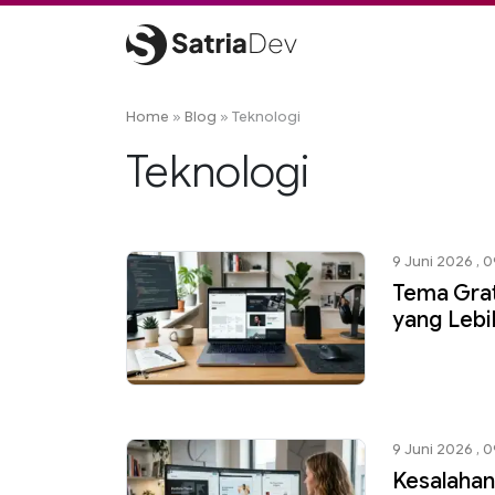
Skip
to
content
Satriadev
Jasa Pembuatan Website Freelance Surabaya
Home
»
Blog
»
Teknologi
Teknologi
9 Juni 2026 , 
Tema Gra
yang Lebi
9 Juni 2026 , 
Kesalahan