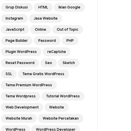
Grup Diskusi
HTML
Iklan Google
Instagram
Jasa Website
JavaScript
Online
Out of Topic
Page Builder
Password
PHP
Plugin WordPress
reCaptcha
Reset Password
Seo
Sketch
SSL
Tema Gratis WordPress
Tema Premium WordPress
Tema Wordpress
Tutorial WordPress
Web Development
Website
Website Murah
Website Percetakan
WordPress
WordPress Developer