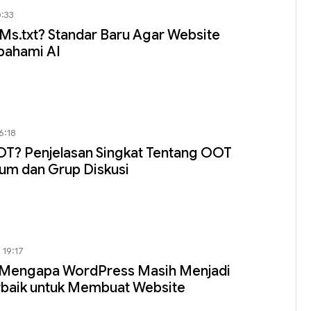
0:33
LMs.txt? Standar Baru Agar Website
pahami AI
6:18
OT? Penjelasan Singkat Tentang OOT
um dan Grup Diskusi
 19:17
n Mengapa WordPress Masih Menjadi
erbaik untuk Membuat Website