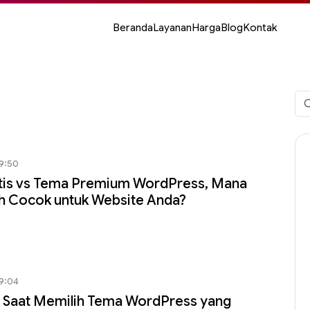
Beranda
Layanan
Harga
Blog
Kontak
Car
unt
09:50
tis vs Tema Premium WordPress, Mana
h Cocok untuk Website Anda?
09:04
 Saat Memilih Tema WordPress yang