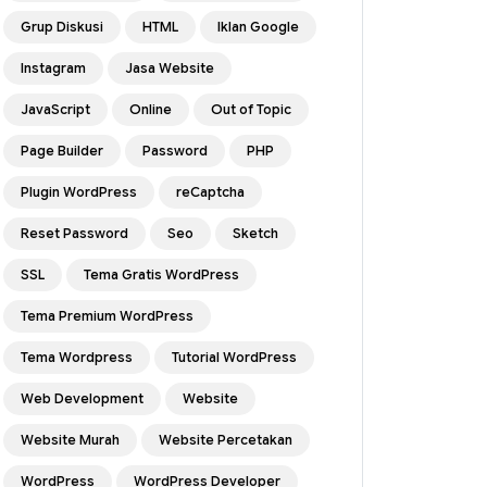
Grup Diskusi
HTML
Iklan Google
Instagram
Jasa Website
JavaScript
Online
Out of Topic
Page Builder
Password
PHP
Plugin WordPress
reCaptcha
Reset Password
Seo
Sketch
SSL
Tema Gratis WordPress
Tema Premium WordPress
Tema Wordpress
Tutorial WordPress
Web Development
Website
Website Murah
Website Percetakan
WordPress
WordPress Developer