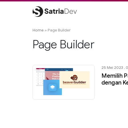
Skip
to
content
Satriadev
Jasa Pembuatan Website Freelance Surabaya
Home
»
Page Builder
Page Builder
25 Mei 2023 , 
Memilih P
dengan K