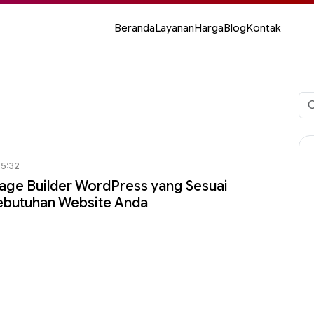
Beranda
Layanan
Harga
Blog
Kontak
Car
unt
05:32
age Builder WordPress yang Sesuai
ebutuhan Website Anda