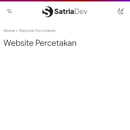
Skip
to
content
Satriadev
Jasa Pembuatan Website Freelance
Surabaya
Home
»
Website Percetakan
Website Percetakan