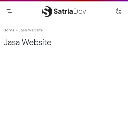
Skip
to
content
Satriadev
Jasa Pembuatan Website Freelance
Surabaya
Home
»
Jasa Website
Jasa Website