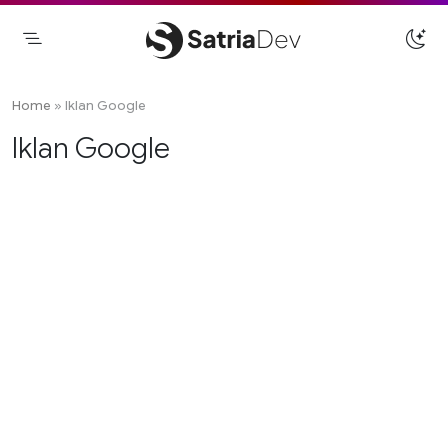
Skip
to
content
Satriadev
Jasa Pembuatan Website Freelance
Surabaya
Home
»
Iklan Google
Iklan Google