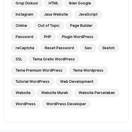
Grup Diskusi
HTML
Iklan Google
Instagram
Jasa Website
JavaScript
Online
Out of Topic
Page Builder
Password
PHP
Plugin WordPress
reCaptcha
Reset Password
Seo
Sketch
SSL
Tema Gratis WordPress
Tema Premium WordPress
Tema Wordpress
Tutorial WordPress
Web Development
Website
Website Murah
Website Percetakan
WordPress
WordPress Developer