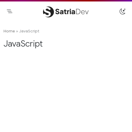
Skip
to
content
Satriadev
Jasa Pembuatan Website Freelance
Surabaya
Home
»
JavaScript
JavaScript