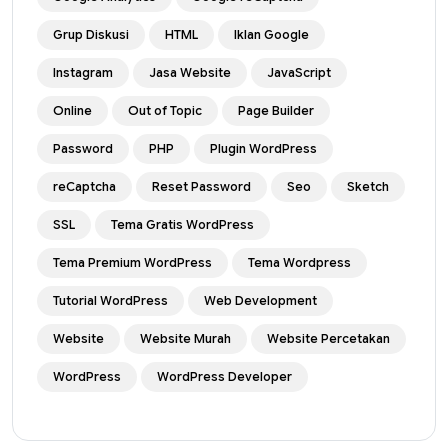
Grup Diskusi
HTML
Iklan Google
Instagram
Jasa Website
JavaScript
Online
Out of Topic
Page Builder
Password
PHP
Plugin WordPress
reCaptcha
Reset Password
Seo
Sketch
SSL
Tema Gratis WordPress
Tema Premium WordPress
Tema Wordpress
Tutorial WordPress
Web Development
Website
Website Murah
Website Percetakan
WordPress
WordPress Developer