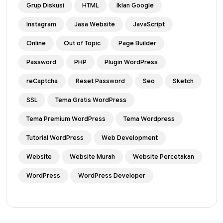
Grup Diskusi
HTML
Iklan Google
Instagram
Jasa Website
JavaScript
Online
Out of Topic
Page Builder
Password
PHP
Plugin WordPress
reCaptcha
Reset Password
Seo
Sketch
SSL
Tema Gratis WordPress
Tema Premium WordPress
Tema Wordpress
Tutorial WordPress
Web Development
Website
Website Murah
Website Percetakan
WordPress
WordPress Developer