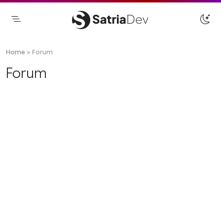
Skip
to
content
Satriadev
Jasa Pembuatan Website Freelance
Surabaya
Home
»
Forum
Forum