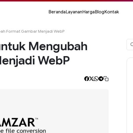
Beranda
Layanan
Harga
Blog
Kontak
ubah Format Gambar Menjadi WebP
 untuk Mengubah
Car
unt
enjadi WebP