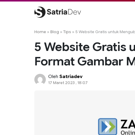
Skip
to
content
Satriadev
Jasa Pembuatan Website Freelance Surabaya
Home
»
Blog
»
Tips
»
5 Website Gratis untuk Meng
5 Website Gratis
Format Gambar M
Oleh
Satriadev
17 Maret 2023 , 18:07