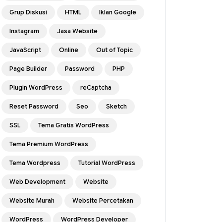
Grup Diskusi
HTML
Iklan Google
Instagram
Jasa Website
JavaScript
Online
Out of Topic
Page Builder
Password
PHP
Plugin WordPress
reCaptcha
Reset Password
Seo
Sketch
SSL
Tema Gratis WordPress
Tema Premium WordPress
Tema Wordpress
Tutorial WordPress
Web Development
Website
Website Murah
Website Percetakan
WordPress
WordPress Developer