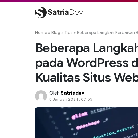
Skip
to
content
Satriadev
Jasa Pembuatan Website Freelance Surabaya
Home
»
Blog
»
Tips
»
Beberapa Langkah Perbaikan B
Beberapa Langkah
pada WordPress 
Kualitas Situs We
Oleh
Satriadev
8 Januari 2024 , 07:55