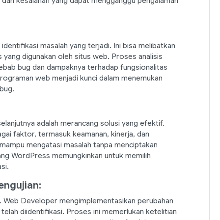
g dan kesalahan yang dapat mengganggu pengalaman
entifikasi masalah yang terjadi. Ini bisa melibatkan
yang digunakan oleh situs web. Proses analisis
bab bug dan dampaknya terhadap fungsionalitas
pemrograman web menjadi kunci dalam menemukan
bug.
h selanjutnya adalah merancang solusi yang efektif.
i faktor, termasuk keamanan, kinerja, dan
rus mampu mengatasi masalah tanpa menciptakan
ang WordPress memungkinkan untuk memilih
si.
ngujian:
ini. Web Developer mengimplementasikan perubahan
lah diidentifikasi. Proses ini memerlukan ketelitian