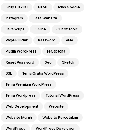
Grup Diskusi
HTML
Iklan Google
Instagram
Jasa Website
JavaScript
Online
Out of Topic
Page Builder
Password
PHP
Plugin WordPress
reCaptcha
Reset Password
Seo
Sketch
SSL
Tema Gratis WordPress
Tema Premium WordPress
Tema Wordpress
Tutorial WordPress
Web Development
Website
Website Murah
Website Percetakan
WordPress
WordPress Developer