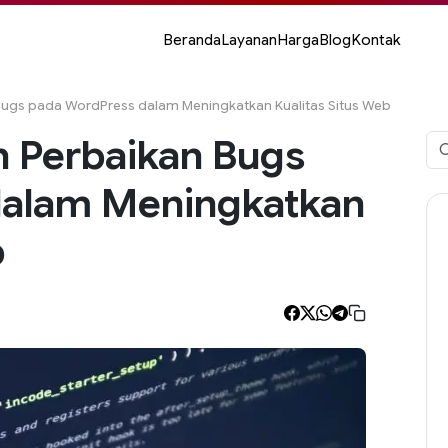
Beranda
Layanan
Harga
Blog
Kontak
ugs pada WordPress dalam Meningkatkan Kualitas Situs Web
 Perbaikan Bugs
Car
unt
dalam Meningkatkan
b