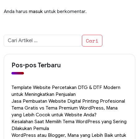
Anda harus
masuk
untuk berkomentar.
Cari
untuk:
Pos-pos Terbaru
Template Website Percetakan DTG & DTF Modern
untuk Meningkatkan Penjualan
Jasa Pembuatan Website Digital Printing Profesional
Tema Gratis vs Tema Premium WordPress, Mana
yang Lebih Cocok untuk Website Anda?
Kesalahan Saat Memilih Tema WordPress yang Sering
Dilakukan Pemula
WordPress atau Blogger, Mana yang Lebih Baik untuk