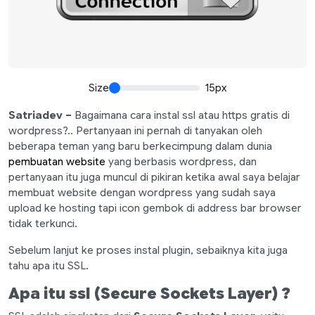
Size
15px
Satriadev –
Bagaimana cara instal ssl atau https gratis di
wordpress?.. Pertanyaan ini pernah di tanyakan oleh
beberapa teman yang baru berkecimpung dalam dunia
pembuatan website
yang berbasis wordpress, dan
pertanyaan itu juga muncul di pikiran ketika awal saya belajar
membuat website dengan wordpress yang sudah saya
upload ke hosting tapi icon gembok di address bar browser
tidak terkunci.
Sebelum lanjut ke proses instal plugin, sebaiknya kita juga
tahu apa itu SSL.
Apa itu ssl (Secure Sockets Layer) ?