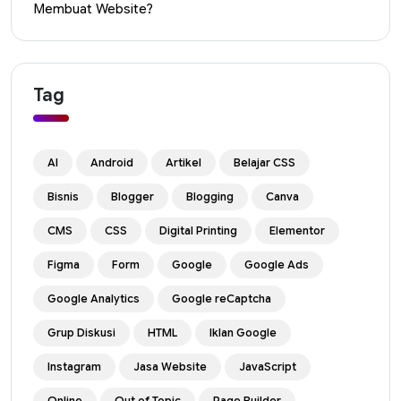
Membuat Website?
Tag
AI
Android
Artikel
Belajar CSS
Bisnis
Blogger
Blogging
Canva
CMS
CSS
Digital Printing
Elementor
Figma
Form
Google
Google Ads
Google Analytics
Google reCaptcha
Grup Diskusi
HTML
Iklan Google
Instagram
Jasa Website
JavaScript
Online
Out of Topic
Page Builder