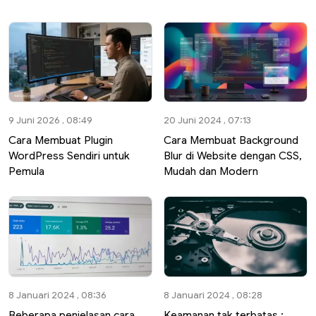
9 Juni 2026 , 08:49
20 Juni 2024 , 07:13
Cara Membuat Plugin
Cara Membuat Background
WordPress Sendiri untuk
Blur di Website dengan CSS,
Pemula
Mudah dan Modern
8 Januari 2024 , 08:36
8 Januari 2024 , 08:28
Beberapa penjelasan cara
Keamanan tak terbatas :